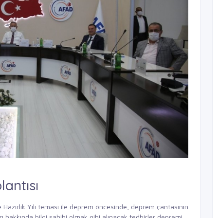
lantısı
e Hazırlık Yılı teması ile deprem öncesinde, deprem çantasının
ı hakkında bilgi sahibi olmak gibi alınacak tedbirler depremi