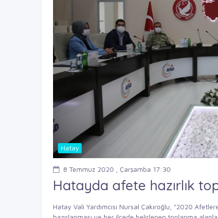
Hatay
8 Temmuz 2020 , Çarşamba 17:30
Hatayda afete hazırlık top
Hatay Vali Yardımcısı Nursal Çakıroğlu, "2020 Afetler
hazırlanması ve her ilçede belirlenen toplanma alanlar