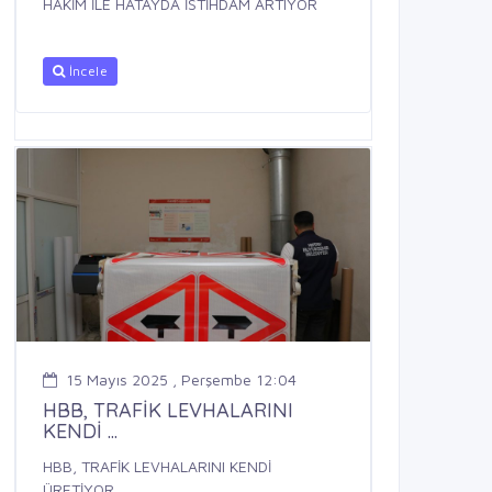
HAKİM İLE HATAYDA İSTİHDAM ARTIYOR
İncele
15 Mayıs 2025 , Perşembe 12:04
HBB, TRAFİK LEVHALARINI
KENDİ ...
HBB, TRAFİK LEVHALARINI KENDİ
ÜRETİYOR