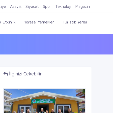
Firma Ekle
Kayıt Ol
Giriş Yap
kiye
Asayiş
Siyaset
Spor
Teknoloji
Magazin
 Etkinlik
Yöresel Yemekler
Turistik Yerler
İlginizi Çekebilir