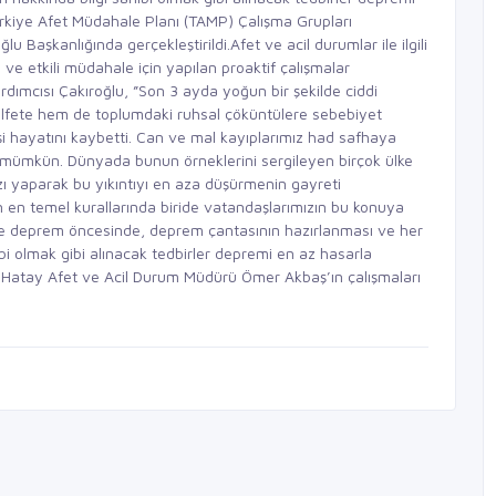
ürkiye Afet Müdahale Planı (TAMP) Çalışma Grupları
u Başkanlığında gerçekleştirildi.Afet ve acil durumlar ile ilgili
 ve etkili müdahale için yapılan proaktif çalışmalar
dımcısı Çakıroğlu, ”Son 3 ayda yoğun bir şekilde ciddi
külfete hem de toplumdaki ruhsal çöküntülere sebebiyet
i hayatını kaybetti. Can ve mal kayıplarımız had safhaya
 mümkün. Dünyada bunun örneklerini sergileyen birçok ülke
ızı yaparak bu yıkıntıyı en aza düşürmenin gayreti
in en temel kurallarında biride vatandaşlarımızın bu konuya
ı ile deprem öncesinde, deprem çantasının hazırlanması ve her
ibi olmak gibi alınacak tedbirler depremi en az hasarla
ı Hatay Afet ve Acil Durum Müdürü Ömer Akbaş’ın çalışmaları