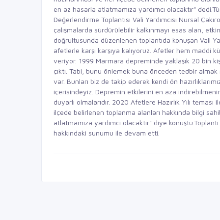
en az hasarla atlatmamıza yardımcı olacaktır" dedi.T
Değerlendirme Toplantısı Vali Yardımcısı Nursal Çakıroğl
çalışmalarda sürdürülebilir kalkınmayı esas alan, etkin
doğrultusunda düzenlenen toplantıda konuşan Vali Yar
afetlerle karşı karşıya kalıyoruz. Afetler hem maddi 
veriyor. 1999 Marmara depreminde yaklaşık 20 bin kiş
çıktı. Tabi, bunu önlemek buna önceden tedbir almak
var. Bunları biz de takip ederek kendi ön hazırlıklarım
içerisindeyiz. Depremin etkilerini en aza indirebilmen
duyarlı olmalarıdır. 2020 Afetlere Hazırlık Yılı temas
ilçede belirlenen toplanma alanları hakkında bilgi sah
atlatmamıza yardımcı olacaktır" diye konuştu.Toplant
hakkındaki sunumu ile devam etti.