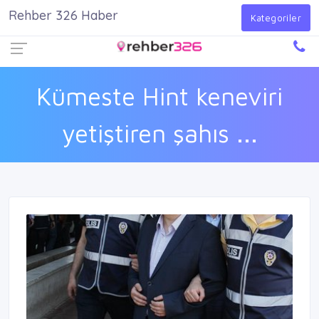
Rehber 326 Haber
Firma Ekle
Kayıt Ol
Giriş Yap
Kategoriler
Kümeste Hint keneviri
yetiştiren şahıs ...