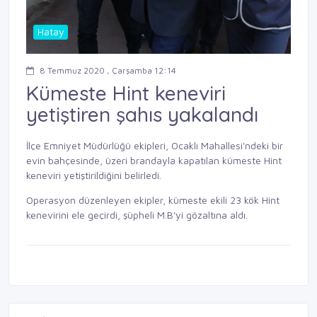
Hatay
8 Temmuz 2020 , Çarşamba 12:14
Kümeste Hint keneviri
yetiştiren şahıs yakalandı
İlçe Emniyet Müdürlüğü ekipleri, Ocaklı Mahallesi'ndeki bir
evin bahçesinde, üzeri brandayla kapatılan kümeste Hint
keneviri yetiştirildiğini belirledi.
Operasyon düzenleyen ekipler, kümeste ekili 23 kök Hint
kenevirini ele geçirdi, şüpheli M.B'yi gözaltına aldı.