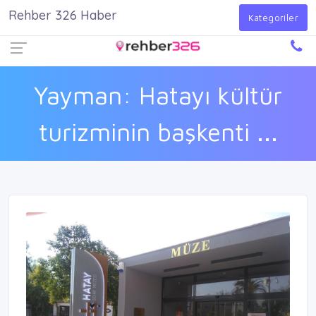
Rehber 326 Haber
Firma Ekle
Kayıt Ol
Giriş Yap
Kategoriler
Yayman: Hatayı kültür
turizminin başkenti ...