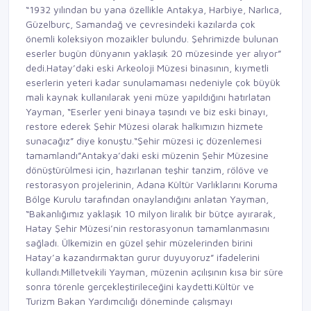
“1932 yılından bu yana özellikle Antakya, Harbiye, Narlıca,
Güzelburç, Samandağ ve çevresindeki kazılarda çok
önemli koleksiyon mozaikler bulundu. Şehrimizde bulunan
eserler bugün dünyanın yaklaşık 20 müzesinde yer alıyor”
dedi.Hatay’daki eski Arkeoloji Müzesi binasının, kıymetli
eserlerin yeteri kadar sunulamaması nedeniyle çok büyük
mali kaynak kullanılarak yeni müze yapıldığını hatırlatan
Yayman, “Eserler yeni binaya taşındı ve biz eski binayı,
restore ederek Şehir Müzesi olarak halkımızın hizmete
sunacağız” diye konuştu.“Şehir müzesi iç düzenlemesi
tamamlandı”Antakya’daki eski müzenin Şehir Müzesine
dönüştürülmesi için, hazırlanan teşhir tanzim, rölöve ve
restorasyon projelerinin, Adana Kültür Varlıklarını Koruma
Bölge Kurulu tarafından onaylandığını anlatan Yayman,
“Bakanlığımız yaklaşık 10 milyon liralık bir bütçe ayırarak,
Hatay Şehir Müzesi’nin restorasyonun tamamlanmasını
sağladı. Ülkemizin en güzel şehir müzelerinden birini
Hatay’a kazandırmaktan gurur duyuyoruz” ifadelerini
kullandı.Milletvekili Yayman, müzenin açılışının kısa bir süre
sonra törenle gerçekleştirileceğini kaydetti.Kültür ve
Turizm Bakan Yardımcılığı döneminde çalışmayı