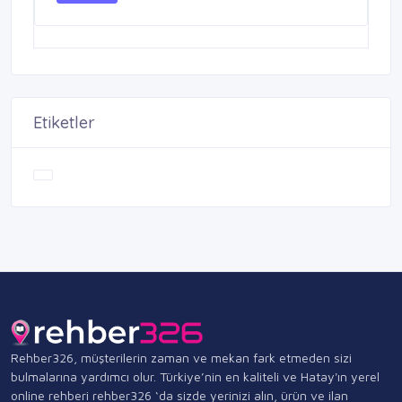
Etiketler
Rehber326, müşterilerin zaman ve mekan fark etmeden sizi
bulmalarına yardımcı olur. Türkiye’nin en kaliteli ve Hatay'ın yerel
online rehberi rehber326 ‘da sizde yerinizi alın, ürün ve ilan