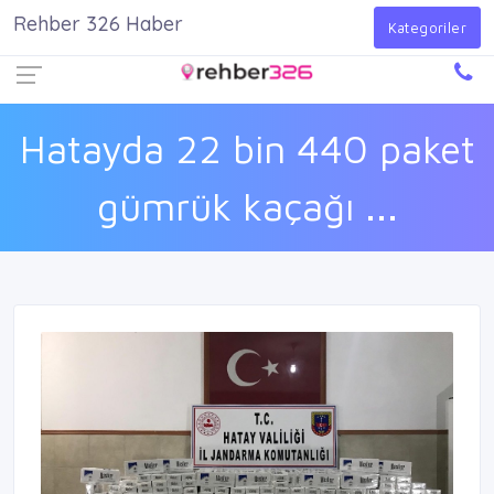
Rehber 326 Haber
Firma Ekle
Kayıt Ol
Giriş Yap
Kategoriler
Hatayda 22 bin 440 paket
gümrük kaçağı ...