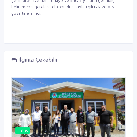
geçirildi.Suriye’den Türkiye’ye kaçak yollarla getirildiği
belirlenen sigaralara el konuldu.Olayla ilgili B.K ve A.A
gözaltına alındı.
İlginizi Çekebilir
Hatay