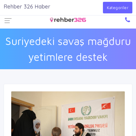
Rehber 326 Haber
Firma Ekle
Kayıt Ol
Giriş Yap
Kategoriler
Suriyedeki savaş mağduru
yetimlere destek