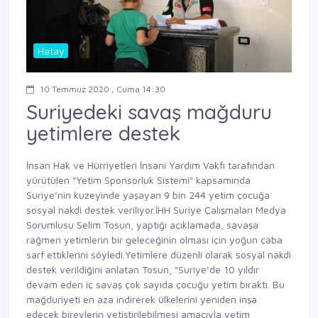
Hatay
10 Temmuz 2020 , Cuma 14:30
Suriyedeki savaş mağduru
yetimlere destek
İnsan Hak ve Hürriyetleri İnsani Yardım Vakfı tarafından
yürütülen "Yetim Sponsorluk Sistemi" kapsamında
Suriye’nin kuzeyinde yaşayan 9 bin 244 yetim çocuğa
sosyal nakdi destek veriliyor.İHH Suriye Çalışmaları Medya
Sorumlusu Selim Tosun, yaptığı açıklamada, savaşa
rağmen yetimlerin bir geleceğinin olması için yoğun çaba
sarf ettiklerini söyledi.Yetimlere düzenli olarak sosyal nakdi
destek verildiğini anlatan Tosun, "Suriye’de 10 yıldır
devam eden iç savaş çok sayıda çocuğu yetim bıraktı. Bu
mağduriyeti en aza indirerek ülkelerini yeniden inşa
edecek bireylerin yetiştirilebilmesi amacıyla yetim