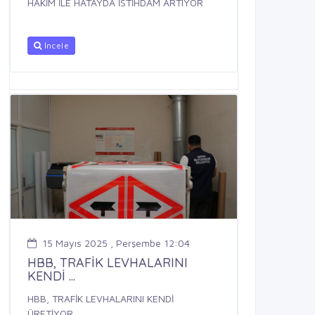
HAKİM İLE HATAYDA İSTİHDAM ARTIYOR
İncele
15 Mayıs 2025 , Perşembe 12:04
HBB, TRAFİK LEVHALARINI
KENDİ ...
HBB, TRAFİK LEVHALARINI KENDİ
ÜRETİYOR