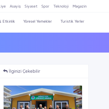
Firma Ekle
Kayıt Ol
Giriş Yap
kiye
Asayiş
Siyaset
Spor
Teknoloji
Magazin
 Etkinlik
Yöresel Yemekler
Turistik Yerler
İlginizi Çekebilir