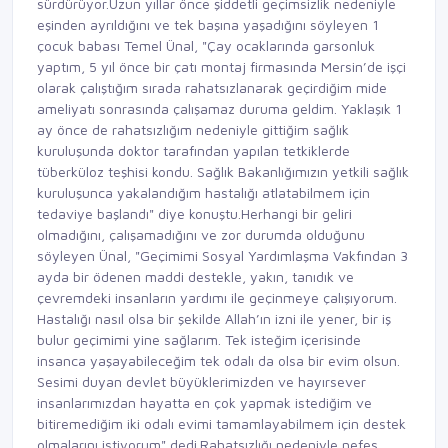
sürdürüyor.Uzun yıllar önce şiddetli geçimsizlik nedeniyle
eşinden ayrıldığını ve tek başına yaşadığını söyleyen 1
çocuk babası Temel Ünal, "Çay ocaklarında garsonluk
yaptım, 5 yıl önce bir çatı montaj firmasında Mersin’de işçi
olarak çalıştığım sırada rahatsızlanarak geçirdiğim mide
ameliyatı sonrasında çalışamaz duruma geldim. Yaklaşık 1
ay önce de rahatsızlığım nedeniyle gittiğim sağlık
kuruluşunda doktor tarafından yapılan tetkiklerde
tüberküloz teşhisi kondu. Sağlık Bakanlığımızın yetkili sağlık
kuruluşunca yakalandığım hastalığı atlatabilmem için
tedaviye başlandı" diye konuştu.Herhangi bir geliri
olmadığını, çalışamadığını ve zor durumda olduğunu
söyleyen Ünal, "Geçimimi Sosyal Yardımlaşma Vakfından 3
ayda bir ödenen maddi destekle, yakın, tanıdık ve
çevremdeki insanların yardımı ile geçinmeye çalışıyorum.
Hastalığı nasıl olsa bir şekilde Allah’ın izni ile yener, bir iş
bulur geçimimi yine sağlarım. Tek isteğim içerisinde
insanca yaşayabileceğim tek odalı da olsa bir evim olsun.
Sesimi duyan devlet büyüklerimizden ve hayırsever
insanlarımızdan hayatta en çok yapmak istediğim ve
bitiremediğim iki odalı evimi tamamlayabilmem için destek
olmalarını istiyorum" dedi.Rahatsızlığı nedeniyle nefes