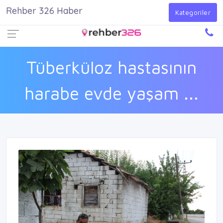
Rehber 326 Haber
Firma Ekle
Kayıt Ol
Giriş Yap
Kategoriler
Tüberküloz hastasının
harabe evde yaşam ...