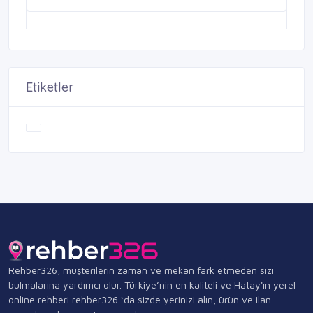
Etiketler
Rehber326, müşterilerin zaman ve mekan fark etmeden sizi
bulmalarına yardımcı olur. Türkiye’nin en kaliteli ve Hatay'ın yerel
online rehberi rehber326 ‘da sizde yerinizi alın, ürün ve ilan