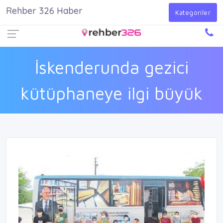
Rehber 326 Haber
Firma Ekle
Kayıt Ol
Giriş Yap
Kategoriler
İskenderunda gezici
kütüphaneye ilgi büyük