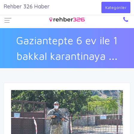
Rehber 326 Haber
Firma Ekle
Kayıt Ol
Giriş Yap
Kategoriler
Gaziantepte 6 ev ile 1
bakkal karantinaya ...