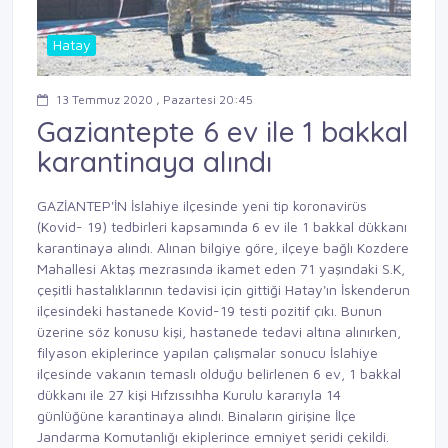
Hatay
13 Temmuz 2020 , Pazartesi 20:45
Gaziantepte 6 ev ile 1 bakkal
karantinaya alındı
GAZİANTEP'İN İslahiye ilçesinde yeni tip koronavirüs
(Kovid- 19) tedbirleri kapsamında 6 ev ile 1 bakkal dükkanı
karantinaya alındı. Alınan bilgiye göre, ilçeye bağlı Kozdere
Mahallesi Aktaş mezrasında ikamet eden 71 yaşındaki S.K,
çeşitli hastalıklarının tedavisi için gittiği Hatay'ın İskenderun
ilçesindeki hastanede Kovid-19 testi pozitif çıkı. Bunun
üzerine söz konusu kişi, hastanede tedavi altına alınırken,
filyason ekiplerince yapılan çalışmalar sonucu İslahiye
ilçesinde vakanın temaslı olduğu belirlenen 6 ev, 1 bakkal
dükkanı ile 27 kişi Hıfzıssıhha Kurulu kararıyla 14
günlüğüne karantinaya alındı. Binaların girişine İlçe
Jandarma Komutanlığı ekiplerince emniyet şeridi çekildi.