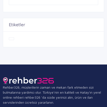
Etiketler
Rehber326, müşterilerin zaman ve mekan fark etmeden sizi
bulmalarına yardımcı olur. Türkiye’nin en kaliteli ve Hatay'ın yerel
online rehberi rehber326 ‘da sizde yerinizi alın, ürün ve ilan
servislerinden ücretsiz yararlanın.