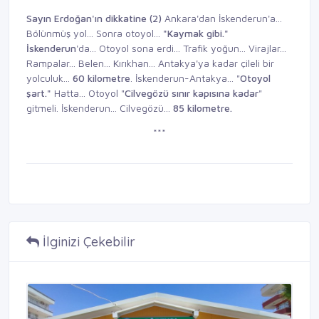
Sayın Erdoğan'ın dikkatine (2)
Ankara'dan İskenderun'a...
Bölünmüş yol... Sonra otoyol...
"Kaymak gibi."
İskenderun
'da... Otoyol sona erdi... Trafik yoğun... Virajlar...
Rampalar... Belen... Kırıkhan... Antakya'ya kadar çileli bir
yolculuk...
60 kilo
metre
. İskenderun-Antakya... "
Otoyol
şart."
Hatta... Otoyol "
Cilvegözü sınır
kapısına kadar
"
gitmeli. İskenderun... Cilvegözü...
85
kilometre.
***
İlginizi Çekebilir