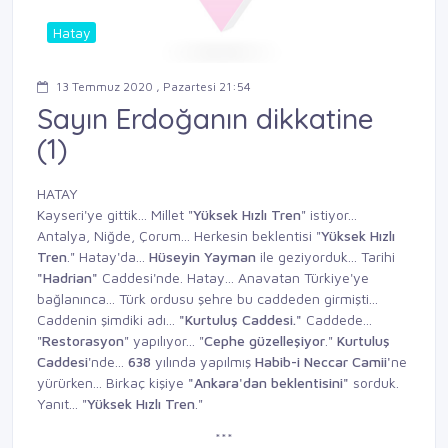
Hatay
13 Temmuz 2020 , Pazartesi 21:54
Sayın Erdoğanın dikkatine
(1)
HATAY
Kayseri'ye gittik... Millet "
Yüksek Hızlı Tren
" istiyor...
Antalya, Niğde, Çorum... Herkesin beklentisi "
Yüksek Hızlı
Tren
." Hatay'da...
Hüseyin
Yayman
ile geziyorduk... Tarihi
"Hadrian"
Caddesi'nde. Hatay... Anavatan Türkiye'ye
bağlanınca... Türk ordusu şehre bu caddeden girmişti...
Caddenin şimdiki adı...
"Kurtuluş Caddesi."
Caddede...
"
Restorasyon
" yapılıyor... "
Cephe güzelleşiyor
."
Kurtuluş
Caddesi
'nde...
638
yılında yapılmış
Habib-i Neccar Camii'
ne
yürürken... Birkaç kişiye
"Ankara'dan beklentisini"
sorduk.
Yanıt... "
Yüksek Hızlı
Tren
."
***