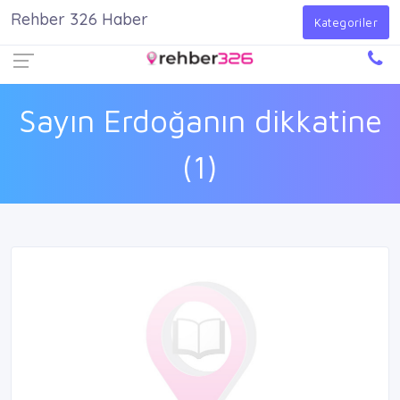
Rehber 326 Haber
Firma Ekle
Kayıt Ol
Giriş Yap
Kategoriler
Sayın Erdoğanın dikkatine
(1)