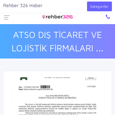
Rehber 326 Haber
Firma Ekle
Kayıt Ol
Giriş Yap
Kategoriler
ATSO DIŞ TİCARET VE
LOJİSTİK FİRMALARI ...