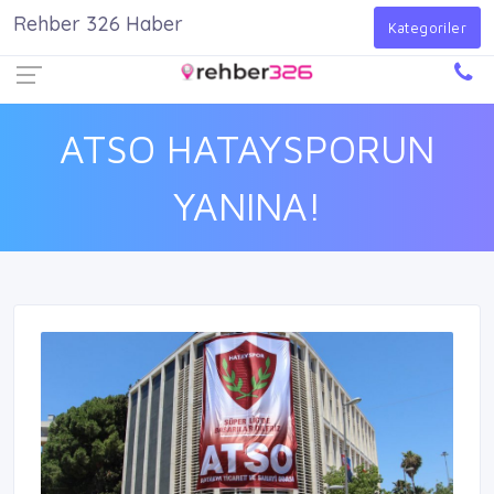
Rehber 326 Haber
Firma Ekle
Kayıt Ol
Giriş Yap
Kategoriler
ATSO HATAYSPORUN
YANINA!