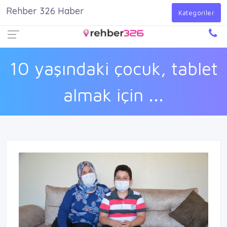
Rehber 326 Haber
Firma Ekle
Kayıt Ol
Giriş Yap
Kategoriler
10 yaşındaki çocuk, tablet
almak için ...