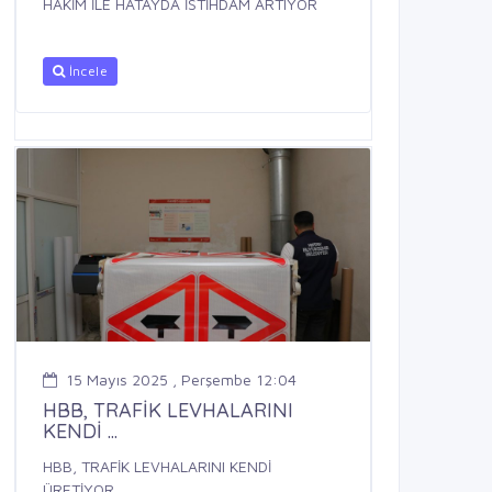
HAKİM İLE HATAYDA İSTİHDAM ARTIYOR
İncele
15 Mayıs 2025 , Perşembe 12:04
HBB, TRAFİK LEVHALARINI
KENDİ ...
HBB, TRAFİK LEVHALARINI KENDİ
ÜRETİYOR