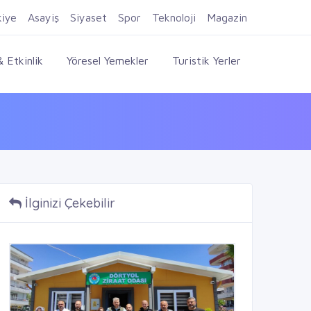
Firma Ekle
Kayıt Ol
Giriş Yap
kiye
Asayiş
Siyaset
Spor
Teknoloji
Magazin
 Etkinlik
Yöresel Yemekler
Turistik Yerler
İlginizi Çekebilir