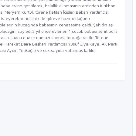
baba evine getirilerek, helallik alınmasının ardından Kırıkhan
si Meryem Kurtul, törene katılan İçişleri Bakan Yardımcısı
 isteyerek kendisinin de göreve hazır olduğunu
ablalarının kucağında babasının cenazesine geldi. Şehidin eşi
olacağını söyledi.2 yıl önce evlenen 1 çocuk babası şehit polis
sı kılınan cenaze namazı sonrası toprağa verildi.Törene
 Özel Harekat Daire Başkan Yardımcısı Yusuf Ziya Kaya, AK Parti
ısı Aydın Tetikoğlu ve çok sayıda vatandaş katıldı.