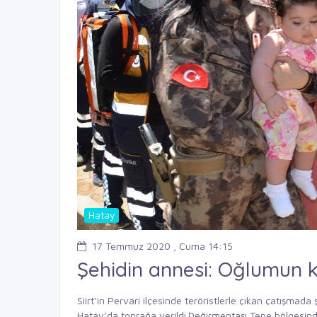
Hatay
17 Temmuz 2020 , Cuma 14:15
Şehidin annesi: Oğlumun 
Siirt’in Pervari ilçesinde teröristlerle çıkan çatışmad
Hatay’da toprağa verildi.Değirmentaşı Tepe bölgesinde