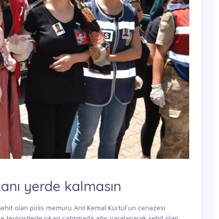
kanı yerde kalmasın
a şehit olan polis memuru Anıl Kemal Kurtul’un cenazesi
 teröristlerle çıkan çatışmada ağır yaralanarak şehit olan