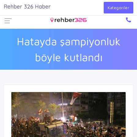
Rehber 326 Haber
Firma Ekle
Kayıt Ol
Giriş Yap
Kategoriler
Hatayda şampiyonluk
böyle kutlandı