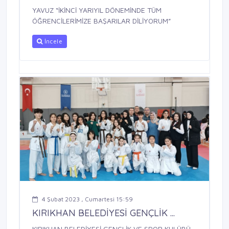
YAVUZ “İKİNCİ YARIYIL DÖNEMİNDE TÜM
ÖĞRENCİLERİMİZE BAŞARILAR DİLİYORUM”
İncele
4 Şubat 2023 , Cumartesi 15:59
KIRIKHAN BELEDİYESİ GENÇLİK ...
KIRIKHAN BELEDİYESİ GENÇLİK VE SPOR KULÜBÜ