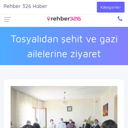
Rehber 326 Haber
Firma Ekle
Kayıt Ol
Giriş Yap
Kategoriler
Tosyalıdan şehit ve gazi
ailelerine ziyaret