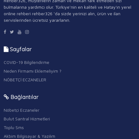
Rehber326, müşterilerin zaman ve mekan fark etmeden sizi
bulmalarına yardımcı olur. Türkiye’nin en kaliteli ve Hatay'ın yerel
online rehberi rehber326 ‘da sizde yerinizi alın, ürün ve ilan
servislerinden ücretsiz yararlanın.
Sayfalar
COVID-19 Bilgilendirme
Neden Firmamı Eklemeliyim ?
NÖBETÇİ ECZANELER
Bağlantılar
Nöbetçi Eczaneler
Bulut Santral Hizmetleri
Toplu Sms
Akbim Bilgisayar & Yazılım