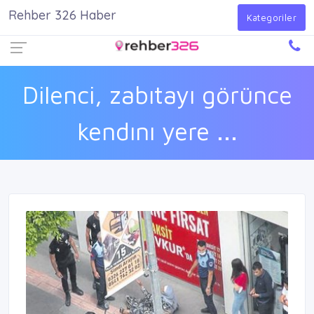
Rehber 326 Haber
Firma Ekle
Kayıt Ol
Giriş Yap
Kategoriler
Dilenci, zabıtayı görünce
kendını yere ...