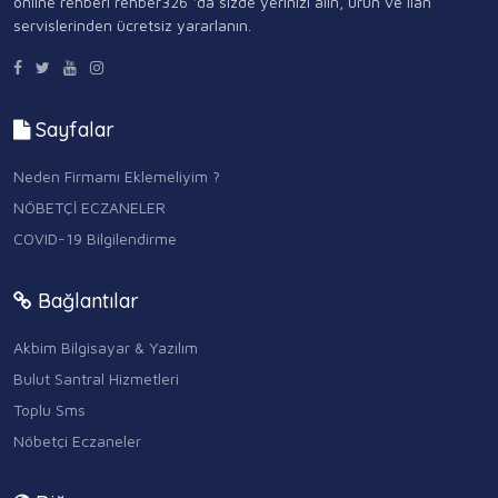
online rehberi rehber326 ‘da sizde yerinizi alın, ürün ve ilan
servislerinden ücretsiz yararlanın.
Sayfalar
Neden Firmamı Eklemeliyim ?
NÖBETÇİ ECZANELER
COVID-19 Bilgilendirme
Bağlantılar
Akbim Bilgisayar & Yazılım
Bulut Santral Hizmetleri
Toplu Sms
Nöbetçi Eczaneler