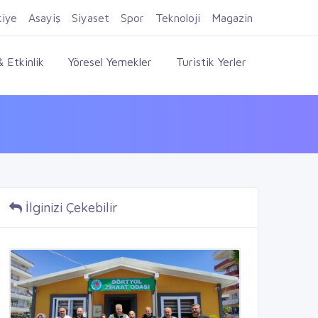
Firma Ekle
Kayıt Ol
Giriş Yap
kiye
Asayiş
Siyaset
Spor
Teknoloji
Magazin
 Etkinlik
Yöresel Yemekler
Turistik Yerler
İlginizi Çekebilir