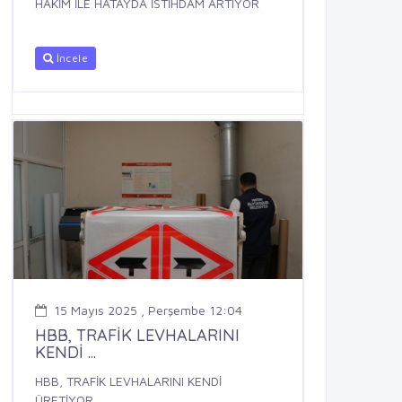
HAKİM İLE HATAYDA İSTİHDAM ARTIYOR
İncele
15 Mayıs 2025 , Perşembe 12:04
HBB, TRAFİK LEVHALARINI
KENDİ ...
HBB, TRAFİK LEVHALARINI KENDİ
ÜRETİYOR