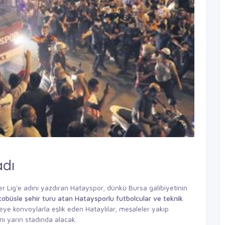
adı
r Lig'e adını yazdıran Hatayspor, dünkü Bursa galibiyetinin
tobüsle şehir turu atan
Hataysporlu futbolcular ve teknik
leye konvoylarla eşlik eden Hataylılar, meşaleler yakıp
nı yarın stadında alacak.