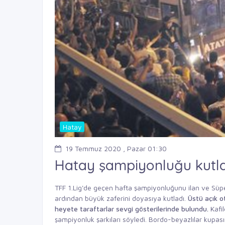
Hatay
19 Temmuz 2020 , Pazar 01:30
Hatay şampiyonluğu kutl
TFF 1.Lig'de geçen hafta şampiyonluğunu ilan ve Süpe
ardından büyük zaferini doyasıya kutladı.
Üstü
açık o
heyete taraftarlar sevgi gösterilerinde
bulundu.
Kafi
şampiyonluk şarkıları söyledi. Bordo-beyazlılar kupası