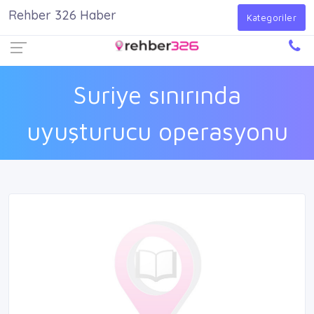
Rehber 326 Haber
Firma Ekle
Kayıt Ol
Giriş Yap
Kategoriler
Suriye sınırında
uyuşturucu operasyonu