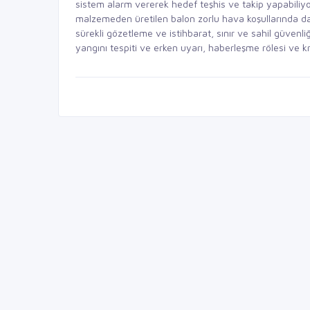
sistem alarm vererek hedef teşhis ve takip yapabiliyo
malzemeden üretilen balon zorlu hava koşullarında da
sürekli gözetleme ve istihbarat, sınır ve sahil güvenliğ
yangını tespiti ve erken uyarı, haberleşme rölesi ve kri