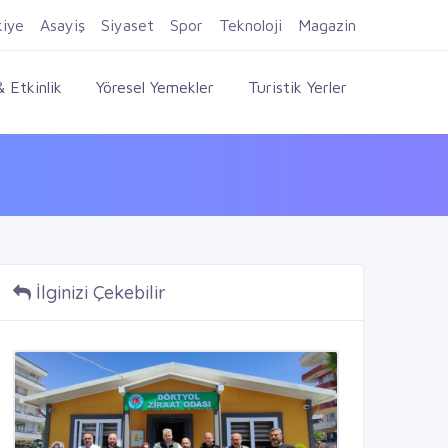
Firma Ekle
Kayıt Ol
Giriş Yap
kiye
Asayiş
Siyaset
Spor
Teknoloji
Magazin
 Etkinlik
Yöresel Yemekler
Turistik Yerler
İlginizi Çekebilir