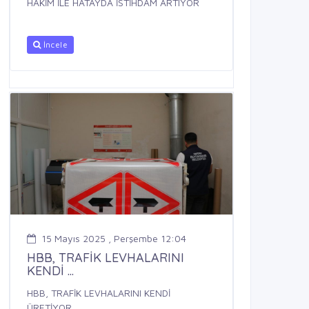
HAKİM İLE HATAYDA İSTİHDAM ARTIYOR
İncele
15 Mayıs 2025 , Perşembe 12:04
HBB, TRAFİK LEVHALARINI
KENDİ ...
HBB, TRAFİK LEVHALARINI KENDİ
ÜRETİYOR