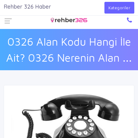
Rehber 326 Haber
Firma Ekle
Kayıt Ol
Giriş Yap
Kategoriler
0326 Alan Kodu Hangi İle
Ait? 0326 Nerenin Alan ...