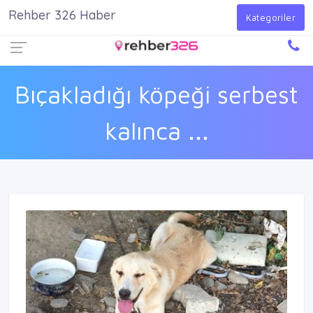
Rehber 326 Haber
Firma Ekle
Kayıt Ol
Giriş Yap
Kategoriler
Bıçakladığı köpeği serbest
kalınca ...