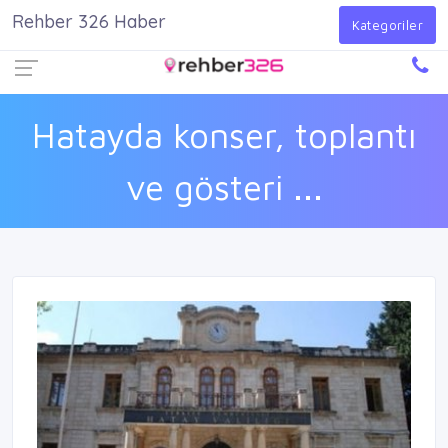
Rehber 326 Haber
Firma Ekle
Kayıt Ol
Giriş Yap
Kategoriler
Hatayda konser, toplantı
ve gösteri ...