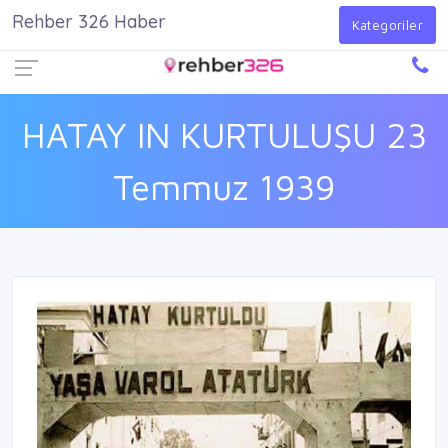
Rehber 326 Haber
Firma Ekle
Kayıt Ol
Giriş Yap
Kategoriler
HATAY IN KURTULUŞU 23
Temmuz 1939