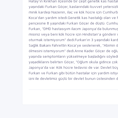
Hatay’ın Kırıkhan ilçesinde bir çeşit genetik kas has
yaşındaki Furkan Göçer, kaslarındaki kuvvet yetersi
minik kardeşi Nazenin, ilaç ve kök hücre için Cumhur
Koca’dan yardım istedi.Genetik kas hastalığı olan ve 
pençesine 8 yaşındaki Furkan Göçer de düştü. Cumhu
Furkan, "DMD hastasıyım ilacım Japonya’da bulunmuş.
misiniz veya beni kök hücre için Hindistan’a gönderi
oturmak istemiyorum" dedi.Furkan’ın 3 yaşındaki ka
Sağlık Bakanı Fahrettin Koca’ye seslenerek, "Abimin
ölmesini istemiyorum" dedi.Anne Kader Göçer de oğlunu
yaşında semptomların yükselmeye başladığını söyledi
yaşadıklarını belirten Göçer, "Oğlum okula gidince çok s
Japonya’da var. Kök hücre tedavisi de var. Devlet 
Furkan ve Furkan gibi bütün hastalar için yardım istiyo
izni ile devletimiz güçlü bir devlet bunun üstesinden 