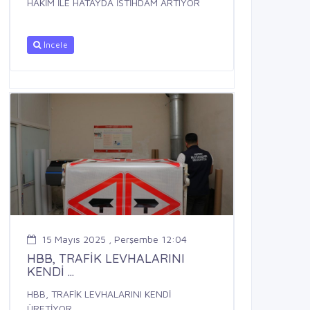
HAKİM İLE HATAYDA İSTİHDAM ARTIYOR
İncele
15 Mayıs 2025 , Perşembe 12:04
HBB, TRAFİK LEVHALARINI
KENDİ ...
HBB, TRAFİK LEVHALARINI KENDİ
ÜRETİYOR