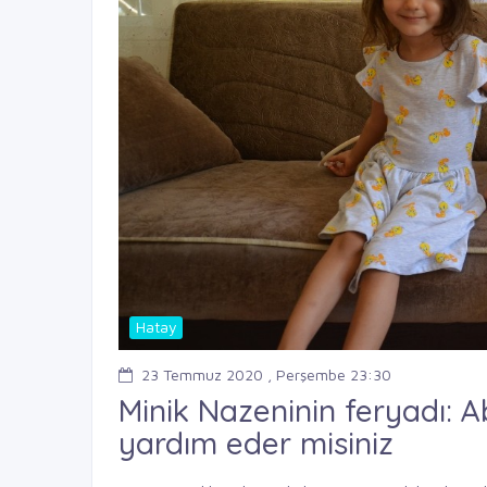
Hatay
23 Temmuz 2020 , Perşembe 23:30
Minik Nazeninin feryadı: 
yardım eder misiniz