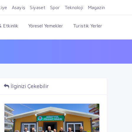
Firma Ekle
Kayıt Ol
Giriş Yap
kiye
Asayiş
Siyaset
Spor
Teknoloji
Magazin
 Etkinlik
Yöresel Yemekler
Turistik Yerler
İlginizi Çekebilir