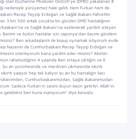
talığı olan Duchenne Müsküler Distrofi’ye (DMD) yakalanan 8
zliği nedeniyle yürüyemez hale geldi. Hem Furkan hem de
başkanı Recep Tayyip Erdoğan ve Sağlık Bakanı Fahrettin
her 3 bin 500 erkek çocukta bir görülen DMD hastalığının
rbaşkanı’na ve Sağlık Bakanı’na seslenerek yardım isteyen
 Benim ve bütün hastalar için Japonya’dan ilacımı gönderir
r misiniz? Ben arkadaşlarım ile koşup oynamak istiyorum evde
rdeşi Nazenin de Cumhurbaşkanı Recep Tayyip Erdoğan ve
 ölmesini istemiyorum bana yardım eder misiniz? Abimin
n rahatsızlığının 4 yaşında iken ortaya çıktığını ve 6
. Şu an yürümesinde ve merdiven çıkmasında sıkıntı
ıkıntı yaşıyor hep tek kalıyor şu an bu hastalığın ilacı
büyüklerimden, Cumhurbaşkanımızdan, Sağlık Bakanımızdan
rum. Sadece Furkan’ın sesini duyun ilacın getirtin. Allah’ın
de gelebiliriz ben buna inanıyorum" diye konuştu.