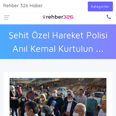
Rehber 326 Haber
Firma Ekle
Kayıt Ol
Giriş Yap
Kategoriler
Şehit Özel Hareket Polisi
Anıl Kemal Kurtulun ...