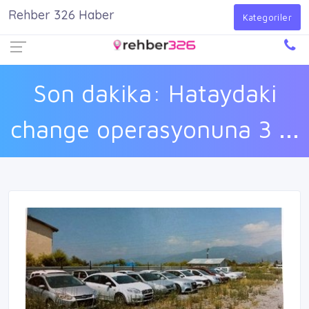
Rehber 326 Haber
Firma Ekle
Kayıt Ol
Giriş Yap
Kategoriler
Son dakika: Hataydaki
change operasyonuna 3 ...