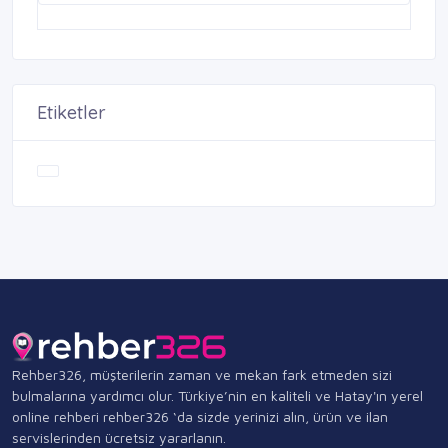
Etiketler
Rehber326, müşterilerin zaman ve mekan fark etmeden sizi
bulmalarına yardımcı olur. Türkiye’nin en kaliteli ve Hatay'ın yerel
online rehberi rehber326 ‘da sizde yerinizi alın, ürün ve ilan
servislerinden ücretsiz yararlanın.