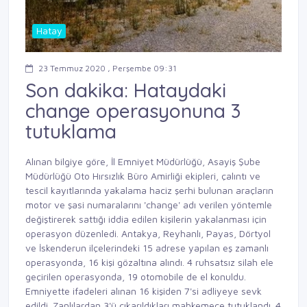
Hatay
23 Temmuz 2020 , Perşembe 09:31
Son dakika: Hataydaki
change operasyonuna 3
tutuklama
Alınan bilgiye göre, İl Emniyet Müdürlüğü, Asayiş Şube
Müdürlüğü Oto Hırsızlık Büro Amirliği ekipleri, çalıntı ve
tescil kayıtlarında yakalama haciz şerhi bulunan araçların
motor ve şasi numaralarını 'change' adı verilen yöntemle
değiştirerek sattığı iddia edilen kişilerin yakalanması için
operasyon düzenledi. Antakya, Reyhanlı, Payas, Dörtyol
ve İskenderun ilçelerindeki 15 adrese yapılan eş zamanlı
operasyonda, 16 kişi gözaltına alındı. 4 ruhsatsız silah ele
geçirilen operasyonda, 19 otomobile de el konuldu.
Emniyette ifadeleri alınan 16 kişiden 7'si adliyeye sevk
edildi. Zanlılardan 3'ü çıkarıldıkları mahkemece tutuklandı. 4