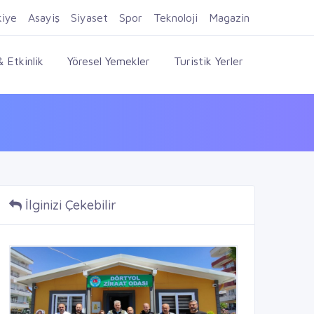
Firma Ekle
Kayıt Ol
Giriş Yap
kiye
Asayiş
Siyaset
Spor
Teknoloji
Magazin
 Etkinlik
Yöresel Yemekler
Turistik Yerler
İlginizi Çekebilir