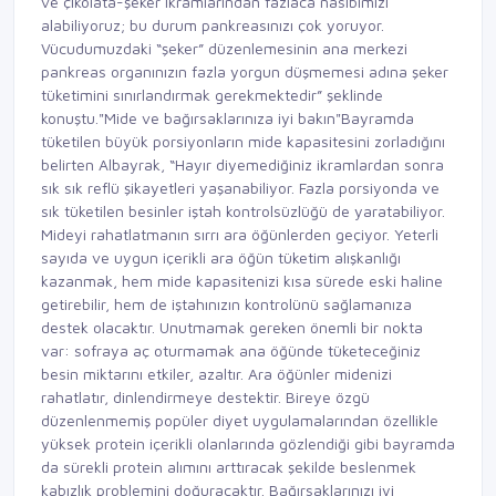
ve çikolata-şeker ikramlarından fazlaca nasibimizi
alabiliyoruz; bu durum pankreasınızı çok yoruyor.
Vücudumuzdaki “şeker” düzenlemesinin ana merkezi
pankreas organınızın fazla yorgun düşmemesi adına şeker
tüketimini sınırlandırmak gerekmektedir” şeklinde
konuştu."Mide ve bağırsaklarınıza iyi bakın"Bayramda
tüketilen büyük porsiyonların mide kapasitesini zorladığını
belirten Albayrak, “Hayır diyemediğiniz ikramlardan sonra
sık sık reflü şikayetleri yaşanabiliyor. Fazla porsiyonda ve
sık tüketilen besinler iştah kontrolsüzlüğü de yaratabiliyor.
Mideyi rahatlatmanın sırrı ara öğünlerden geçiyor. Yeterli
sayıda ve uygun içerikli ara öğün tüketim alışkanlığı
kazanmak, hem mide kapasitenizi kısa sürede eski haline
getirebilir, hem de iştahınızın kontrolünü sağlamanıza
destek olacaktır. Unutmamak gereken önemli bir nokta
var: sofraya aç oturmamak ana öğünde tüketeceğiniz
besin miktarını etkiler, azaltır. Ara öğünler midenizi
rahatlatır, dinlendirmeye destektir. Bireye özgü
düzenlenmemiş popüler diyet uygulamalarından özellikle
yüksek protein içerikli olanlarında gözlendiği gibi bayramda
da sürekli protein alımını arttıracak şekilde beslenmek
kabızlık problemini doğuracaktır. Bağırsaklarınızı iyi