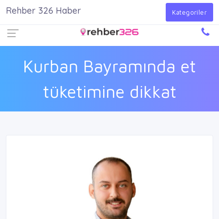
Rehber 326 Haber
Firma Ekle
Kayıt Ol
Giriş Yap
Kategoriler
Kurban Bayramında et
tüketimine dikkat