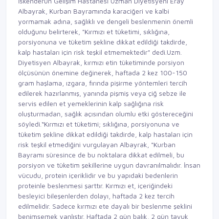
İskenderun Gelişim Hastanesi Uzman Diyetisyeni Eray
Albayrak, Kurban Bayramında karaciğeri ve kalbi
yormamak adına, sağlıklı ve dengeli beslenmenin önemli
olduğunu belirterek, "Kırmızı et tüketimi, sıklığına,
porsiyonuna ve tüketim şekline dikkat edildiği takdirde,
kalp hastaları için risk teşkil etmemektedir" dedi.Uzm.
Diyetisyen Albayrak, kırmızı etin tüketiminde porsiyon
ölçüsünün önemine değinerek, haftada 2 kez 100-150
gram haşlama, ızgara, fırında pişirme yöntemleri tercih
edilerek hazırlanmış, yanında pişmiş veya çiğ sebze ile
servis edilen et yemeklerinin kalp sağlığına risk
oluşturmadan, sağlık açısından olumlu etki göstereceğini
söyledi.“Kırmızı et tüketimi; sıklığına, porsiyonuna ve
tüketim şekline dikkat edildiği takdirde, kalp hastaları için
risk teşkil etmediğini vurgulayan Albayrak, "Kurban
Bayramı süresince de bu noktalara dikkat edilmeli, bu
porsiyon ve tüketim şekillerine uygun davranılmalıdır. İnsan
vücudu, protein içeriklidir ve bu yapıdaki bedenlerin
proteinle beslenmesi şarttır. Kırmızı et, içeriğindeki
besleyici bileşenlerden dolayı, haftada 2 kez tercih
edilmelidir. Sadece kırmızı ete dayalı bir beslenme şeklini
benimsemek yanlıştır. Haftada 2 gün balık, 2 gün tavuk