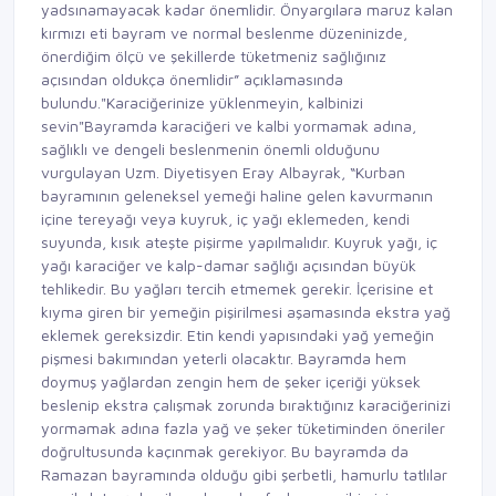
yadsınamayacak kadar önemlidir. Önyargılara maruz kalan
kırmızı eti bayram ve normal beslenme düzeninizde,
önerdiğim ölçü ve şekillerde tüketmeniz sağlığınız
açısından oldukça önemlidir” açıklamasında
bulundu."Karaciğerinize yüklenmeyin, kalbinizi
sevin"Bayramda karaciğeri ve kalbi yormamak adına,
sağlıklı ve dengeli beslenmenin önemli olduğunu
vurgulayan Uzm. Diyetisyen Eray Albayrak, “Kurban
bayramının geleneksel yemeği haline gelen kavurmanın
içine tereyağı veya kuyruk, iç yağı eklemeden, kendi
suyunda, kısık ateşte pişirme yapılmalıdır. Kuyruk yağı, iç
yağı karaciğer ve kalp-damar sağlığı açısından büyük
tehlikedir. Bu yağları tercih etmemek gerekir. İçerisine et
kıyma giren bir yemeğin pişirilmesi aşamasında ekstra yağ
eklemek gereksizdir. Etin kendi yapısındaki yağ yemeğin
pişmesi bakımından yeterli olacaktır. Bayramda hem
doymuş yağlardan zengin hem de şeker içeriği yüksek
beslenip ekstra çalışmak zorunda bıraktığınız karaciğerinizi
yormamak adına fazla yağ ve şeker tüketiminden öneriler
doğrultusunda kaçınmak gerekiyor. Bu bayramda da
Ramazan bayramında olduğu gibi şerbetli, hamurlu tatlılar