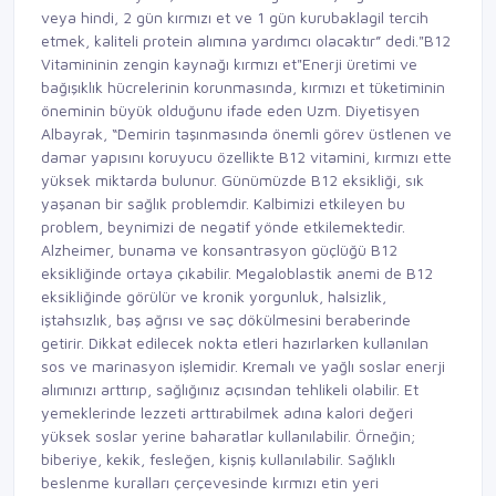
veya hindi, 2 gün kırmızı et ve 1 gün kurubaklagil tercih
etmek, kaliteli protein alımına yardımcı olacaktır” dedi."B12
Vitamininin zengin kaynağı kırmızı et"Enerji üretimi ve
bağışıklık hücrelerinin korunmasında, kırmızı et tüketiminin
öneminin büyük olduğunu ifade eden Uzm. Diyetisyen
Albayrak, “Demirin taşınmasında önemli görev üstlenen ve
damar yapısını koruyucu özellikte B12 vitamini, kırmızı ette
yüksek miktarda bulunur. Günümüzde B12 eksikliği, sık
yaşanan bir sağlık problemdir. Kalbimizi etkileyen bu
problem, beynimizi de negatif yönde etkilemektedir.
Alzheimer, bunama ve konsantrasyon güçlüğü B12
eksikliğinde ortaya çıkabilir. Megaloblastik anemi de B12
eksikliğinde görülür ve kronik yorgunluk, halsizlik,
iştahsızlık, baş ağrısı ve saç dökülmesini beraberinde
getirir. Dikkat edilecek nokta etleri hazırlarken kullanılan
sos ve marinasyon işlemidir. Kremalı ve yağlı soslar enerji
alımınızı arttırıp, sağlığınız açısından tehlikeli olabilir. Et
yemeklerinde lezzeti arttırabilmek adına kalori değeri
yüksek soslar yerine baharatlar kullanılabilir. Örneğin;
biberiye, kekik, fesleğen, kişniş kullanılabilir. Sağlıklı
beslenme kuralları çerçevesinde kırmızı etin yeri