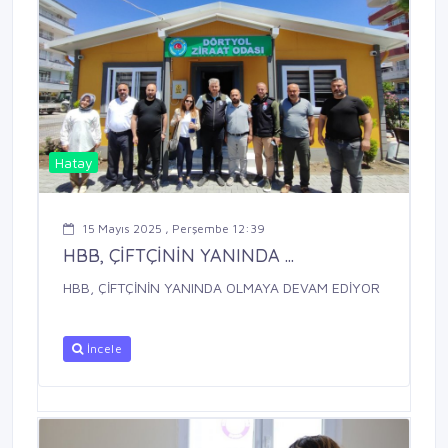
Hatay
15 Mayıs 2025 , Perşembe 12:39
HBB, ÇİFTÇİNİN YANINDA ...
HBB, ÇİFTÇİNİN YANINDA OLMAYA DEVAM EDİYOR
İncele