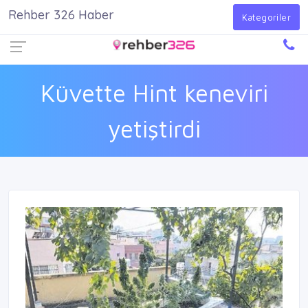
Rehber 326 Haber
Firma Ekle
Kayıt Ol
Giriş Yap
Kategoriler
Küvette Hint keneviri
yetiştirdi