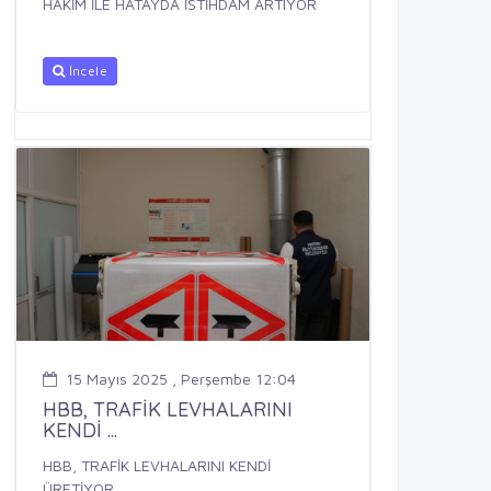
HAKİM İLE HATAYDA İSTİHDAM ARTIYOR
İncele
15 Mayıs 2025 , Perşembe 12:04
HBB, TRAFİK LEVHALARINI
KENDİ ...
HBB, TRAFİK LEVHALARINI KENDİ
ÜRETİYOR