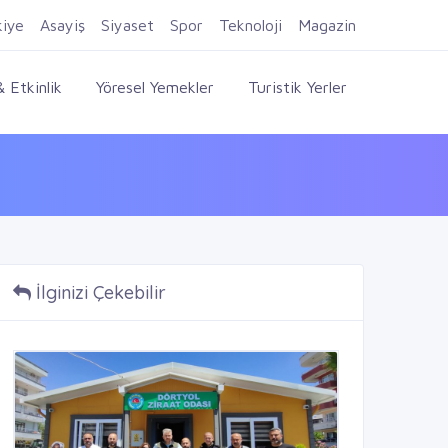
Firma Ekle
Kayıt Ol
Giriş Yap
kiye
Asayiş
Siyaset
Spor
Teknoloji
Magazin
 Etkinlik
Yöresel Yemekler
Turistik Yerler
İlginizi Çekebilir