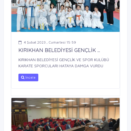
4 Şubat 2023 , Cumartesi 15:59
KIRIKHAN BELEDİYESİ GENÇLİK ...
KIRIKHAN BELEDİYESİ GENÇLİK VE SPOR KULÜBÜ
KARATE SPORCULARI HATAYA DAMGA VURDU
İncele