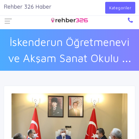
Rehber 326 Haber
Firma Ekle
Kayıt Ol
Giriş Yap
Kategoriler
İskenderun Öğretmenevi
ve Akşam Sanat Okulu ...