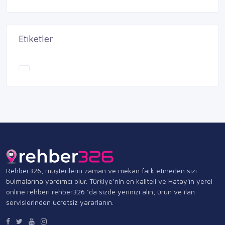
Etiketler
Rehber326, müşterilerin zaman ve mekan fark etmeden sizi
bulmalarına yardımcı olur. Türkiye’nin en kaliteli ve Hatay'ın yerel
online rehberi rehber326 ‘da sizde yerinizi alın, ürün ve ilan
servislerinden ücretsiz yararlanın.