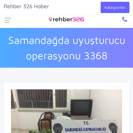
Rehber 326 Haber
Firma Ekle
Kayıt Ol
Giriş Yap
Kategoriler
Samandağda uyuşturucu
operasyonu 3368