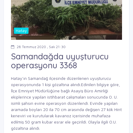
Hatay
28 Temmuz 2020 , Salı 21:30
Samandağda uyuşturucu
operasyonu 3368
Hatay’ın Samandağ ilçesinde düzenlenen uyuşturucu
operasyonunda 1 kişi gözaltına alındı.Edinilen bilgiye göre,
İlçe Emniyet Müdürlüğüne bağlı Asayiş Büro Amirliği
ekiplerince yapılan istihbarat çalışmaları sonucunda O. U.
isimli şahsın evine operasyon düzenlendi. Evinde yapılan
aramada boyları 20 ila 70 cm arasında değişen 27 kök Hint
keneviri ve kurutularak kavanoz içerisinde muhafaza
edilmiş 50 gram kubar esrar ele geçirildi. Olayla ilgili O.U.
gözaltına alındı.