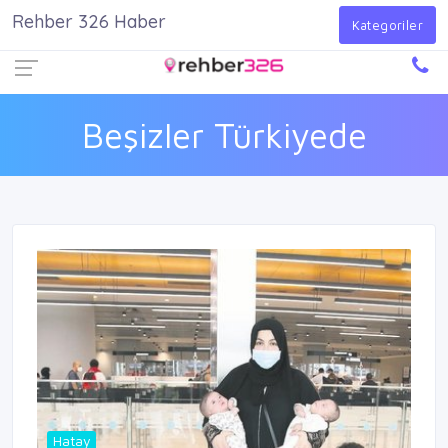
Rehber 326 Haber
Firma Ekle
Kayıt Ol
Giriş Yap
Kategoriler
Beşizler Türkiyede
Hatay