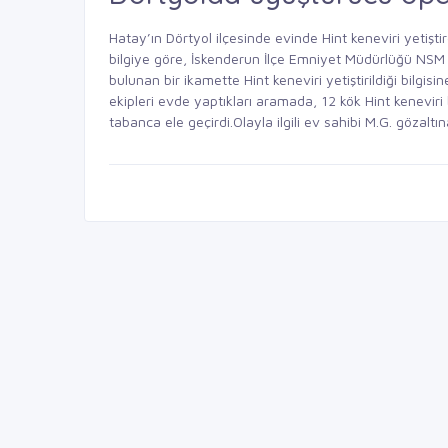
Hatay’ın Dörtyol ilçesinde evinde Hint keneviri yetiştire
bilgiye göre, İskenderun İlçe Emniyet Müdürlüğü NSM Gr
bulunan bir ikamette Hint keneviri yetiştirildiği bilgi
ekipleri evde yaptıkları aramada, 12 kök Hint keneviri 
tabanca ele geçirdi.Olayla ilgili ev sahibi M.G. gözaltına