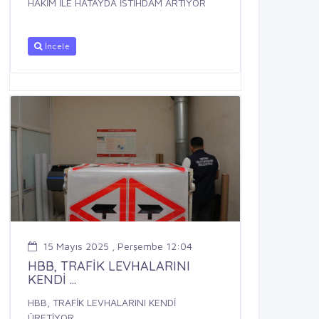
HAKİM İLE HATAYDA İSTİHDAM ARTIYOR
İncele
15 Mayıs 2025 , Perşembe 12:04
HBB, TRAFİK LEVHALARINI
KENDİ ...
HBB, TRAFİK LEVHALARINI KENDİ
ÜRETİYOR