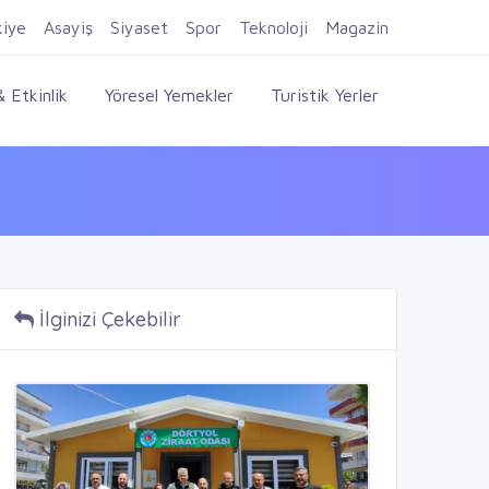
Firma Ekle
Kayıt Ol
Giriş Yap
kiye
Asayiş
Siyaset
Spor
Teknoloji
Magazin
 Etkinlik
Yöresel Yemekler
Turistik Yerler
İlginizi Çekebilir