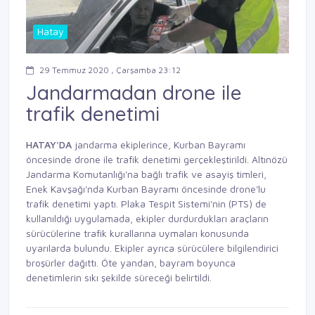
Hatay
29 Temmuz 2020 , Çarşamba 23:12
Jandarmadan drone ile
trafik denetimi
HATAY'DA
jandarma ekiplerince,
Kurban
Bayramı
öncesinde
drone ile
trafik denetimi
gerçekleştirildi.
Altınözü
Jandarma
Komutanlığı'na
bağlı trafik ve
asayiş timleri,
Enek
Kavşağı'nda
Kurban Bayramı
öncesinde drone'lu
trafik
denetimi yaptı.
Plaka Tespit Sistemi'nin
(PTS) de
kullanıldığı uygulamada,
ekipler durdurdukları
araçların
sürücülerine
trafik kurallarına
uymaları konusunda
uyarılarda
bulundu.
Ekipler ayrıca sürücülere
bilgilendirici
broşürler
dağıttı. Öte yandan, bayram
boyunca
denetimlerin sıkı
şekilde süreceği belirtildi.