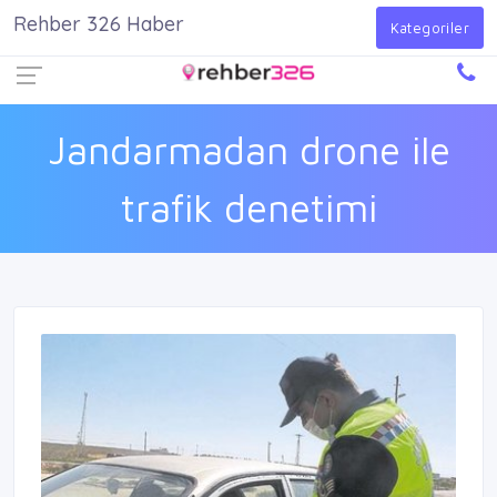
Rehber 326 Haber
Firma Ekle
Kayıt Ol
Giriş Yap
Kategoriler
Jandarmadan drone ile
trafik denetimi