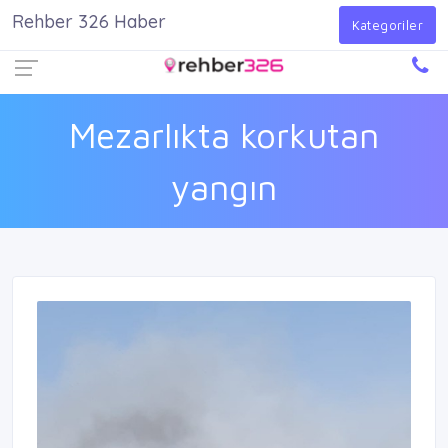
Rehber 326 Haber
Firma Ekle
Kayıt Ol
Giriş Yap
Kategoriler
Mezarlıkta korkutan
yangın