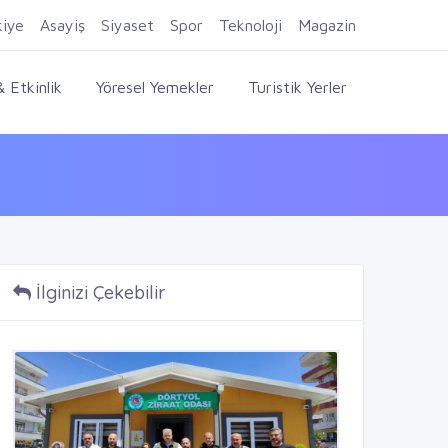
Firma Ekle
Kayıt Ol
Giriş Yap
kiye
Asayiş
Siyaset
Spor
Teknoloji
Magazin
 Etkinlik
Yöresel Yemekler
Turistik Yerler
İlginizi Çekebilir