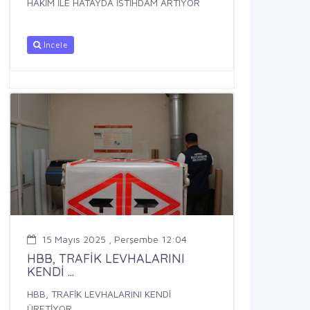
HAKİM İLE HATAYDA İSTİHDAM ARTIYOR
İncele
15 Mayıs 2025 , Perşembe 12:04
HBB, TRAFİK LEVHALARINI
KENDİ ...
HBB, TRAFİK LEVHALARINI KENDİ
ÜRETİYOR