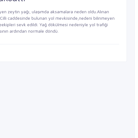
yen zeytin yağı, ulaşımda aksamalara neden oldu.Alınan
n Cilli caddesinde bulunan yol mevkisinde,nedeni bilinmeyen
eekipleri sevk edildi. Yağ dökülmesi nedeniyle yol trafiği
asının ardından normale döndü.