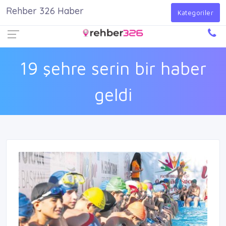
Rehber 326 Haber
Firma Ekle
Kayıt Ol
Giriş Yap
Kategoriler
19 şehre serin bir haber
geldi