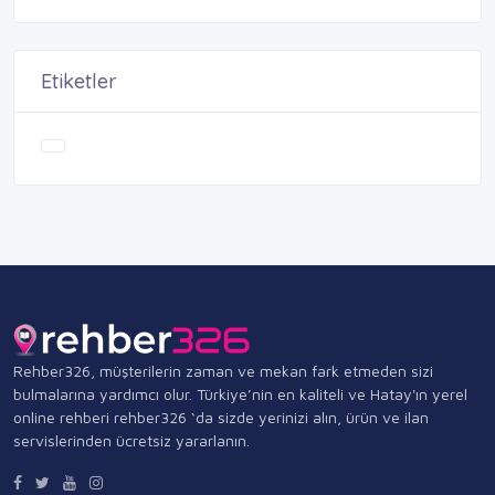
Etiketler
Rehber326, müşterilerin zaman ve mekan fark etmeden sizi
bulmalarına yardımcı olur. Türkiye’nin en kaliteli ve Hatay'ın yerel
online rehberi rehber326 ‘da sizde yerinizi alın, ürün ve ilan
servislerinden ücretsiz yararlanın.