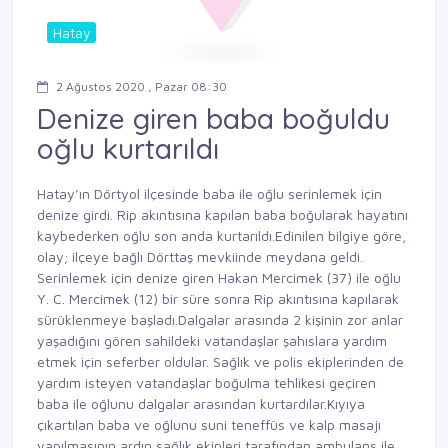
Hatay
2 Ağustos 2020 , Pazar 08:30
Denize giren baba boğuldu
oğlu kurtarıldı
Hatay’ın Dörtyol ilçesinde baba ile oğlu serinlemek için
denize girdi. Rip akıntısına kapılan baba boğularak hayatını
kaybederken oğlu son anda kurtarıldı.Edinilen bilgiye göre,
olay; ilçeye bağlı Dörttaş mevkiinde meydana geldi.
Serinlemek için denize giren Hakan Mercimek (37) ile oğlu
Y. C. Mercimek (12) bir süre sonra Rip akıntısına kapılarak
sürüklenmeye başladı.Dalgalar arasında 2 kişinin zor anlar
yaşadığını gören sahildeki vatandaşlar şahıslara yardım
etmek için seferber oldular. Sağlık ve polis ekiplerinden de
yardım isteyen vatandaşlar boğulma tehlikesi geçiren
baba ile oğlunu dalgalar arasından kurtardılar.Kıyıya
çıkartılan baba ve oğlunu suni teneffüs ve kalp masajı
yapılmasının ardın sağlık ekipleri tarafından ambulans ile