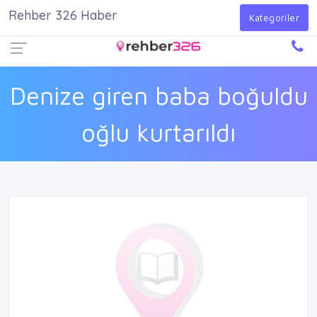
Rehber 326 Haber
Firma Ekle
Kayıt Ol
Giriş Yap
Kategoriler
Denize giren baba boğuldu
oğlu kurtarıldı