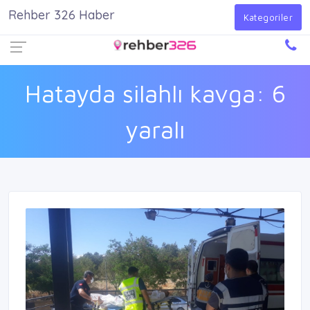
Rehber 326 Haber
Firma Ekle
Kayıt Ol
Giriş Yap
Kategoriler
Hatayda silahlı kavga: 6
yaralı