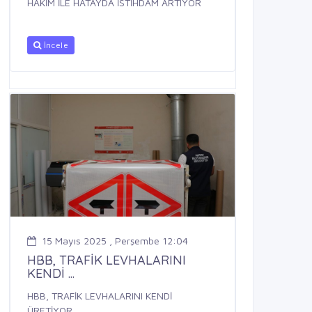
HAKİM İLE HATAYDA İSTİHDAM ARTIYOR
İncele
15 Mayıs 2025 , Perşembe 12:04
HBB, TRAFİK LEVHALARINI
KENDİ ...
HBB, TRAFİK LEVHALARINI KENDİ
ÜRETİYOR