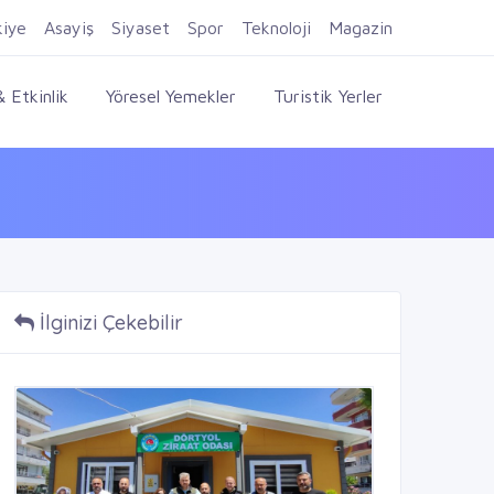
Firma Ekle
Kayıt Ol
Giriş Yap
kiye
Asayiş
Siyaset
Spor
Teknoloji
Magazin
 Etkinlik
Yöresel Yemekler
Turistik Yerler
İlginizi Çekebilir