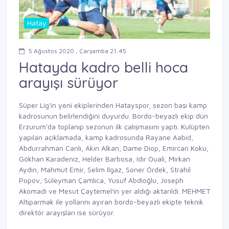
Hatay
5 Ağustos 2020 , Çarşamba 21:45
Hatayda kadro belli hoca
arayışı sürüyor
Süper Lig'in yeni ekiplerinden Hatayspor, sezon başı kamp
kadrosunun belirlendiğini duyurdu. Bordo-beyazlı ekip dün
Erzurum'da toplanıp sezonun ilk çalışmasını yaptı. Kulüpten
yapılan açıklamada, kamp kadrosunda Rayane Aabid,
Abdurrahman Canlı, Akın Alkan, Dame Diop, Emircan Koku,
Gökhan Karadeniz, Helder Barbosa, Idır Ouali, Mirkan
Aydın, Mahmut Emir, Selim Ilgaz, Soner Ördek, Strahil
Popov, Süleyman Çamlıca, Yusuf Abdioğlu, Joseph
Akomadi ve Mesut Çaytemel'in yer aldığı aktarıldı. MEHMET
Altıparmak ile yollarını ayıran bordo-beyazlı ekipte teknik
direktör arayışları ise sürüyor.