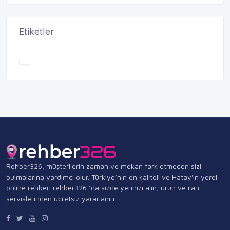
Etiketler
Rehber326, müşterilerin zaman ve mekan fark etmeden sizi
bulmalarına yardımcı olur. Türkiye’nin en kaliteli ve Hatay'ın yerel
online rehberi rehber326 ‘da sizde yerinizi alın, ürün ve ilan
servislerinden ücretsiz yararlanın.