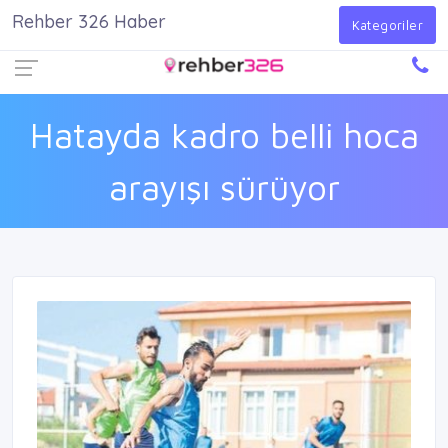
Rehber 326 Haber
Firma Ekle
Kayıt Ol
Giriş Yap
Kategoriler
Hatayda kadro belli hoca
arayışı sürüyor