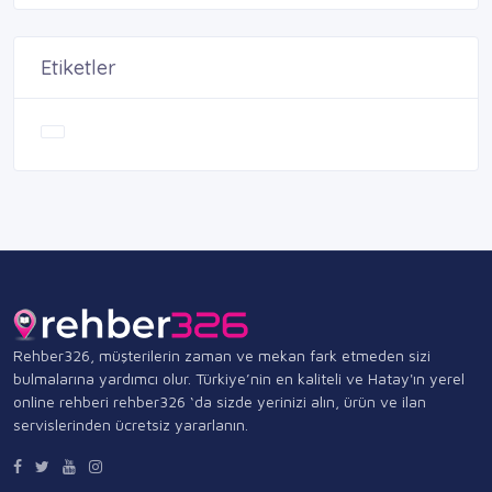
Etiketler
Rehber326, müşterilerin zaman ve mekan fark etmeden sizi
bulmalarına yardımcı olur. Türkiye’nin en kaliteli ve Hatay'ın yerel
online rehberi rehber326 ‘da sizde yerinizi alın, ürün ve ilan
servislerinden ücretsiz yararlanın.