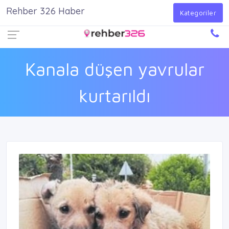
Rehber 326 Haber
Firma Ekle
Kayıt Ol
Giriş Yap
Kategoriler
Kanala düşen yavrular
kurtarıldı