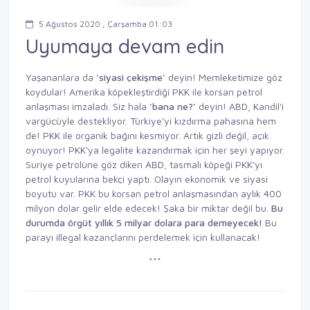
5 Ağustos 2020 , Çarşamba 01:03
Uyumaya devam edin
Yaşananlara da
'siyasi çekişme'
deyin! Memleketimize göz
koydular! Amerika köpekleştirdiği PKK ile korsan petrol
anlaşması imzaladı. Siz hala
'bana ne?'
deyin! ABD, Kandil'i
vargücüyle destekliyor. Türkiye'yi kızdırma pahasına hem
de! PKK ile organik bağını kesmiyor. Artık gizli değil, açık
oynuyor! PKK'ya legalite kazandırmak için her şeyi yapıyor.
Suriye petrolüne göz diken ABD, tasmalı köpeği PKK'yı
petrol kuyularına bekçi yaptı. Olayın ekonomik ve siyasi
boyutu var. PKK bu korsan petrol anlaşmasından aylık 400
milyon dolar gelir elde edecek! Şaka bir miktar değil bu.
Bu
durumda
örgüt yıllık 5 milyar
dolara para
demeyecek!
Bu
parayı illegal kazançlarını perdelemek için kullanacak!
***