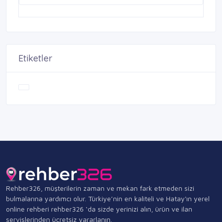
Etiketler
Rehber326, müşterilerin zaman ve mekan fark etmeden sizi
bulmalarına yardımcı olur. Türkiye’nin en kaliteli ve Hatay'ın yerel
online rehberi rehber326 ‘da sizde yerinizi alın, ürün ve ilan
servislerinden ücretsiz yararlanın.