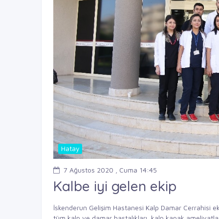
Hatay
7 Ağustos 2020 , Cuma 14:45
Kalbe iyi gelen ekip
İskenderun Gelişim Hastanesi Kalp Damar Cerrahisi ek
tüm kalp ve damar hastalıkları, kalp kapak ameliyatlar