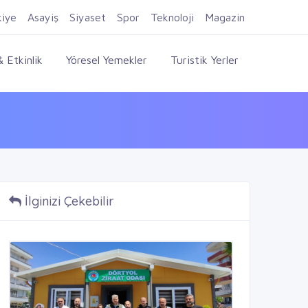
Firma Ekle
Kayıt Ol
Giriş Yap
kiye
Asayiş
Siyaset
Spor
Teknoloji
Magazin
 Etkinlik
Yöresel Yemekler
Turistik Yerler
İlginizi Çekebilir