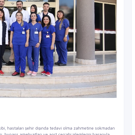
ibi, hastaları şehir dışında tedavi olma zahmetine sokmadan
ı, bypass ameliyatları ve aort cerrahi işlemlerini başarıyla