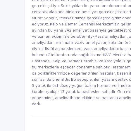
gerçekleştiriyor.Sekiz yıldan bu yana tam donanımlı 
cerrahisi alanında binlerce ameliyat gerçekleştirdikle
Murat Songur, “Merkezimizde gerçekleştirdiğimiz ope
ediyoruz. Kalp ve Damar Cerrahisi Merkezimizin geliş
ayından bu yana 242 ameliyat başarıyla gerçekleştirdi
ve uzman ekibimizle beraber; By-Pass ameliyatları, aor
ameliyatları, minimal invaziv ameliyatlar, kalp tümörü 
diyaliz fistül açma işlemleri, varis ameliyatlarını b
bulundu.Otel konforunda sağlık hizmetiKVC Merkezi hak
Hastanesi, Kalp ve Damar Cerrahisi ve kardiyolojik giri
bu merkezlerle eşdeğer donanıma sahiptir. Hastanemizd
da polikliniklerimizde değerlendirilen hastalar, başarı 
sonrası da önemlidir. Bu sebeple, ileri yaşam destek
5 yatak ile üst düzey yoğun bakım hizmeti verilmekte
kurulmuş olup; 13 yatak kapasitesine sahiptir. Gerçek
yönetimine, ameliyathane ekibine ve hastanın ameliya
dedi.