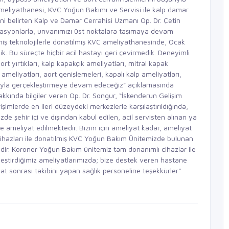
ameliyathanesi, KVC Yoğun Bakımı ve Servisi ile kalp damar
rini belirten Kalp ve Damar Cerrahisi Uzmanı Op. Dr. Çetin
rasyonlarla, unvanımızı üst noktalara taşımaya devam
miş teknolojilerle donatılmış KVC ameliyathanesinde, Ocak
k. Bu süreçte hiçbir acil hastayı geri çevirmedik. Deneyimli
t yırtıkları, kalp kapakçık ameliyatları, mitral kapak
ameliyatları, aort genişlemeleri, kapalı kalp ameliyatları,
aşarıyla gerçekleştirmeye devam edeceğiz” açıklamasında
kında bilgiler veren Op. Dr. Songur, “İskenderun Gelişim
şimlerde en ileri düzeydeki merkezlerle karşılaştırıldığında,
e şehir içi ve dışından kabul edilen, acil servisten alınan ya
ile ameliyat edilmektedir. Bizim için ameliyat kadar, ameliyat
 cihazları ile donatılmış KVC Yoğun Bakım Ünitemizde bulunan
dir. Koroner Yoğun Bakım ünitemiz tam donanımlı cihazlar ile
leştirdiğimiz ameliyatlarımızda; bize destek veren hastane
t sonrası takibini yapan sağlık personeline teşekkürler”