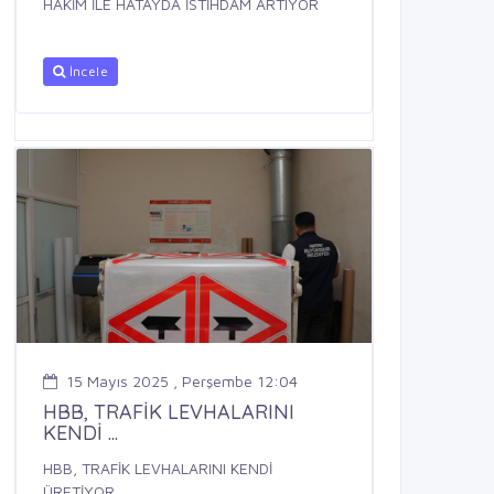
HAKİM İLE HATAYDA İSTİHDAM ARTIYOR
İncele
15 Mayıs 2025 , Perşembe 12:04
HBB, TRAFİK LEVHALARINI
KENDİ ...
HBB, TRAFİK LEVHALARINI KENDİ
ÜRETİYOR