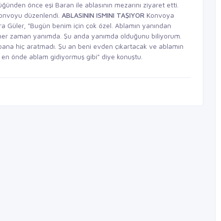
düğünden önce eşi Baran ile ablasının mezarını ziyaret etti.
konvoyu düzenlendi.
ABLASININ ISMINI TAŞIYOR
Konvoya
 Büşra Güler, "Bugün benim için çok özel. Ablamın yanından
, her zaman yanımda. Şu anda yanımda olduğunu biliyorum.
 bana hiç aratmadı. Şu an beni evden çıkartacak ve ablamın
i en önde ablam gidiyormuş gibi" diye konuştu.