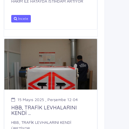
HAKİM İLE HATAYDA İSTİHDAM ARTIYOR
İncele
15 Mayıs 2025 , Perşembe 12:04
HBB, TRAFİK LEVHALARINI
KENDİ ...
HBB, TRAFİK LEVHALARINI KENDİ
ÜRETİYOR