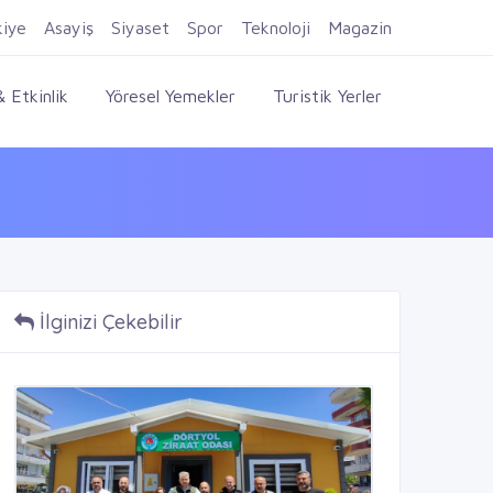
Firma Ekle
Kayıt Ol
Giriş Yap
kiye
Asayiş
Siyaset
Spor
Teknoloji
Magazin
 Etkinlik
Yöresel Yemekler
Turistik Yerler
İlginizi Çekebilir