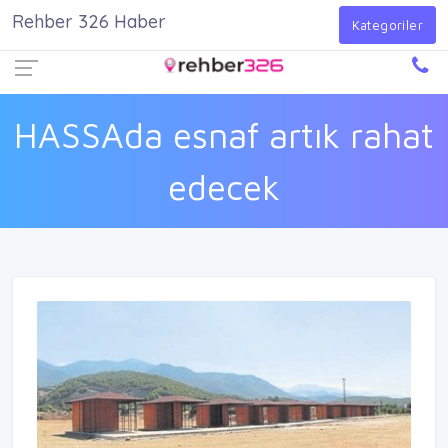
Rehber 326 Haber
Firma Ekle
Kayıt Ol
Giriş Yap
Kategoriler
HASSAda esnaf artık rahat
edecek