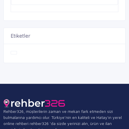
Etiketler
Rehber326, müşterilerin zaman ve mekan fark etmeden sizi
bulmalarına yardımcı olur. Türkiye’nin en kaliteli ve Hatay'ın yerel
online rehberi rehber326 ‘da sizde yerinizi alın, ürün ve ilan