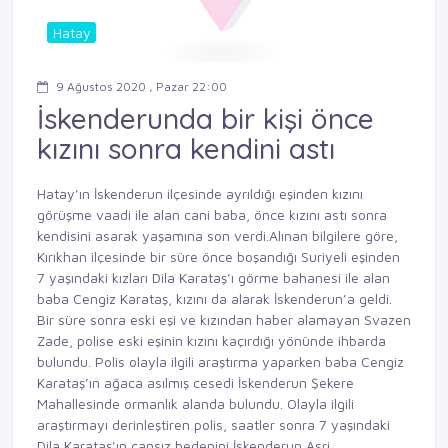
Hatay
9 Ağustos 2020 , Pazar 22:00
İskenderunda bir kişi önce
kızını sonra kendini astı
Hatay’ın İskenderun ilçesinde ayrıldığı eşinden kızını
görüşme vaadi ile alan cani baba, önce kızını astı sonra
kendisini asarak yaşamına son verdi.Alınan bilgilere göre,
Kırıkhan ilçesinde bir süre önce boşandığı Suriyeli eşinden
7 yaşındaki kızları Dila Karataş’ı görme bahanesi ile alan
baba Cengiz Karataş, kızını da alarak İskenderun’a geldi.
Bir süre sonra eski eşi ve kızından haber alamayan Svazen
Zade, polise eski eşinin kızını kaçırdığı yönünde ihbarda
bulundu. Polis olayla ilgili araştırma yaparken baba Cengiz
Karataş’ın ağaca asılmış cesedi İskenderun Şekere
Mahallesinde ormanlık alanda bulundu. Olayla ilgili
araştırmayı derinleştiren polis, saatler sonra 7 yaşındaki
Dila Karataş’ın cansız bedenini İskenderun Asri