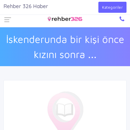
Rehber 326 Haber
Firma Ekle
Kayıt Ol
Giriş Yap
Kategoriler
İskenderunda bir kişi önce
kızını sonra ...